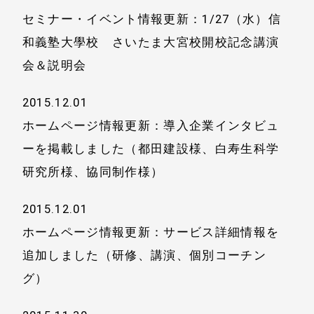
事例と実績
づく表示
セミナー・イベント情報更新：1/27（水）信
事例と実績
和義塾大學校 さいたま大宮校開校記念講演
メールマガジン
会＆説明会
導入企業一覧
お問い合わせ
メディア掲載
2015.12.01
ホームページ情報更新：導入企業インタビュ
書籍・DVD
ーを掲載しました（都田建設様、白寿生科学
研究所様、協同制作様）
2015.12.01
ホームページ情報更新：サービス詳細情報を
追加しました（研修、講演、個別コーチン
グ）