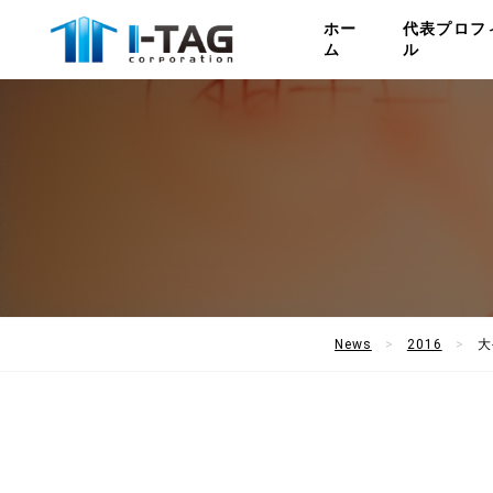
ホー
代表プロフ
ム
ル
News
2016
大