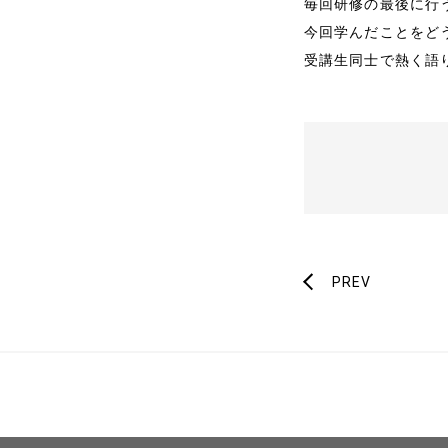
毎回研修の最後に行
メディア掲載
今回学んだことをど
受講生同士で熱く語
書籍・DVD
PREV