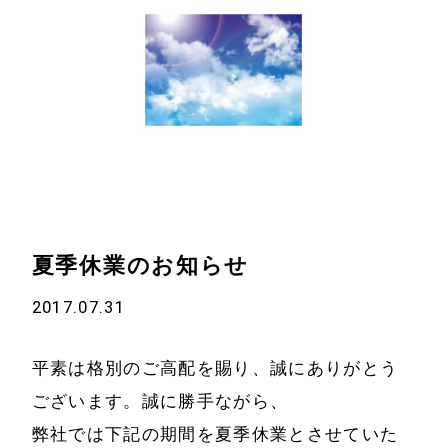
夏季休業のお知らせ
ホーム
会社情報
2017.07.31
経営理念
代表プロフィール
平素は格別のご高配を賜り、誠にありがとう
会社概要
サービス
ございます。誠に勝手ながら、
特定商取引法に基
弊社では下記の期間を夏季休業とさせていた