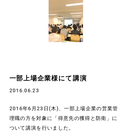
ホーム
会社情報
経営理念
代表プロフィール
会社概要
一部上場企業様にて講演
サービス
2016.06.23
特定商取引法に基
事例と実績
づく表示
2016年6月23日(木)、一部上場企業の営業管
事例と実績
メールマガジン
理職の方を対象に「得意先の獲得と防衛」に
導入企業一覧
ついて講演を行いました。