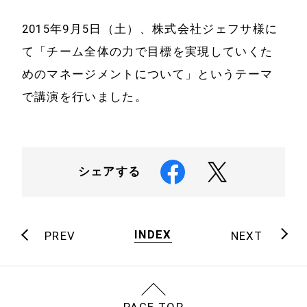
ホーム
会社情報
2015年9月5日（土）、株式会社ジェフサ様に
経営理念
代表プロフィール
て「チーム全体の力で目標を実現していくた
めのマネージメントについて」というテーマ
会社概要
サービス
で講演を行いました。
特定商取引法に基
事例と実績
づく表示
事例と実績
シェアする
メールマガジン
導入企業一覧
お問い合わせ
メディア掲載
INDEX
PREV
NEXT
書籍・DVD