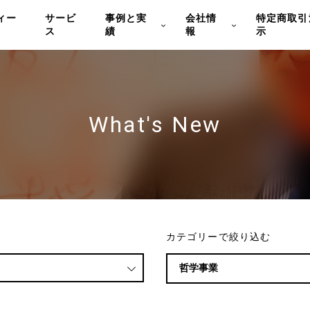
ィー
サービ
事例と実
会社情
特定商取引
ス
績
報
示
What's New
カテゴリーで絞り込む