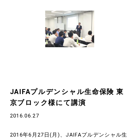
ホーム
会社情報
経営理念
代表プロフィール
JAIFAプルデンシャル生命保険 東
会社概要
京ブロック様にて講演
サービス
2016.06.27
特定商取引法に基
事例と実績
づく表示
2016年6月27日(月)、JAIFAプルデンシャル生