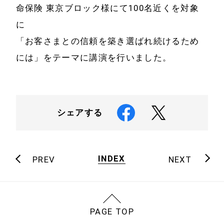
事例と実績
命保険 東京ブロック様にて100名近くを対象
メールマガジン
導入企業一覧
に
お問い合わせ
「お客さまとの信頼を築き選ばれ続けるため
メディア掲載
には」をテーマに講演を行いました。
書籍・DVD
シェアする
INDEX
PREV
NEXT
PAGE TOP