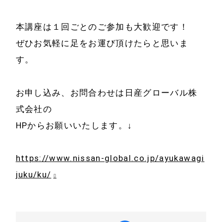
サービス
特定商取引法に基
本講座は１回ごとのご参加も大歓迎です！
事例と実績
づく表示
ぜひお気軽に足をお運び頂けたらと思いま
事例と実績
す。
メールマガジン
導入企業一覧
お申し込み、お問合わせは日産グローバル株
お問い合わせ
メディア掲載
式会社の
書籍・DVD
HPからお願いいたします。↓
https://www.nissan-global.co.jp/ayukawagi
juku/ku/