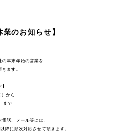
休業のお知らせ】
会社情報
社の年末年始の営業を
頂きます。
経営理念
定】
会社概要
（水）から
水）まで
特定商取引法に基づく表
お電話、メール等には、
メールマガジン
木）以降に順次対応させて頂きます。