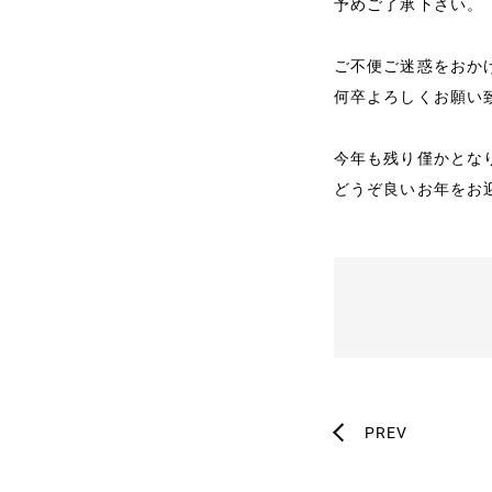
事例と実績
予めご了承下さい。
導入企業一覧
ご不便ご迷惑をおか
メディア掲載
何卒よろしくお願い
書籍・DVD
今年も残り僅かとな
どうぞ良いお年をお
PREV