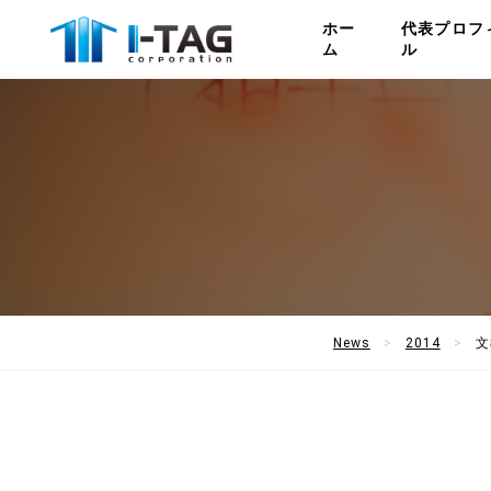
ホー
代表プロフ
ム
ル
News
2014
文