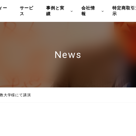
ィー
サービ
事例と実
会社情
特定商取引
ス
績
報
示
News
教大学様にて講演