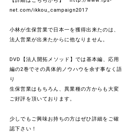
net.com/ikkou_campaign2017
小林が生保営業で日本一を獲得出来たのは、
法人営業が出来たからに他なりません。
ホーム
会社情報
DVD【法人開拓メソッド】では基本編、応用
経営理念
編の2巻でその具体的ノウハウを余す事なく語
代表プロフィール
り
会社概要
サービス
生保営業はもちろん、異業種の方からも大変
特定商取引法に基
ご好評を頂いております。
事例と実績
づく表示
少しでもご興味お持ちの方はぜひ詳細をご確
事例と実績
メールマガジン
認下さい！
導入企業一覧