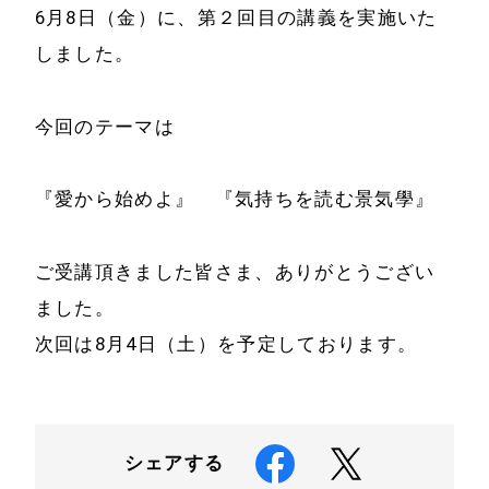
6月8日（金）に、第２回目の講義を実施いた
特定商取引法に基
しました。
事例と実績
づく表示
事例と実績
今回のテーマは
メールマガジン
導入企業一覧
お問い合わせ
『愛から始めよ』 『気持ちを読む景気學』
メディア掲載
書籍・DVD
ご受講頂きました皆さま、ありがとうござい
ました。
次回は8月4日（土）を予定しております。
シェアする