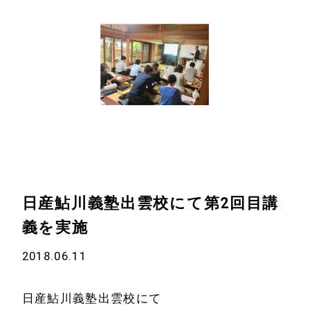
日産鮎川義塾出雲校にて第2回目講
義を実施
ホーム
会社情報
2018.06.11
経営理念
代表プロフィール
会社概要
日産鮎川義塾出雲校にて
サービス