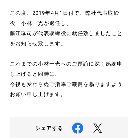
この度、2019年4月1日付で、弊社代表取締
役 小林一光が退任し、
ホーム
会社情報
藤江琢司が代表取締役に就任致しましたこと
をお知らせ致します。
経営理念
代表プロフィール
会社概要
これまでの小林一光へのご厚誼に深く感謝申
サービス
し上げると同時に、
特定商取引法に基
事例と実績
今後も変わらぬご指導ご鞭撻を賜りますよう
づく表示
お願い申し上げます。
事例と実績
メールマガジン
導入企業一覧
お問い合わせ
メディア掲載
シェアする
書籍・DVD