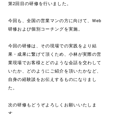
代表プロフィール
第2回目の研修を行いました。
会社概要
サービス
今回も、全国の営業マンの方に向けて、Web
特定商取引法に基
研修および個別コーチングを実施。
事例と実績
づく表示
事例と実績
今回の研修は、その現場での実践をより結
メールマガジン
導入企業一覧
果・成果に繋げて頂くため、小林が実際の営
お問い合わせ
業現場でお客様とどのような会話を交わして
メディア掲載
いたか、どのようにご紹介を頂いたかなど、
書籍・DVD
自身の経験談をお伝えするものになりまし
た。
次の研修もどうぞよろしくお願いいたしま
す。