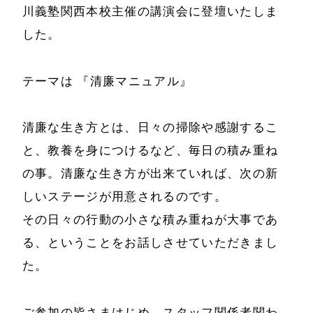
川義塾関西本校主催の講演会に登壇いたしま
経営理念
代表プロフィール
した。
会社概要
サービス
テーマは 『清廉マニュアル』
特定商取引法に基
事例と実績
づく表示
清廉な生き方とは、日々の掃除や感謝するこ
事例と実績
と、教養を身につけるなど、毎日の積み重ね
メールマガジン
導入企業一覧
の事。清廉な生き方が出来ていれば、次の新
お問い合わせ
しいステージが用意されるのです。
メディア掲載
その日々の行動の小さな積み重ねが大事であ
書籍・DVD
る、ということをお話しさせていただきまし
た。
ご参加の皆さまはじめ、スタッフ関係者関わ