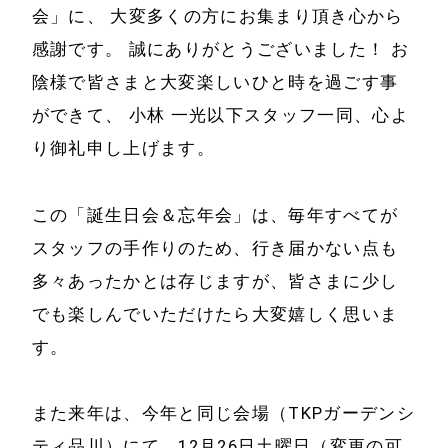
会」に、 大変多くの方にお集まり頂き心から
感謝です。 誠にありがとうございました！ お
陰様で皆さまと大変楽しいひと時を過ごす事
ホーム
会社情報
ができて、 小林 一光以下スタッフ一同、心よ
経営理念
り御礼申し上げます。
代表プロフィール
会社概要
サービス
この「誕生日会＆忘年会」は、毎年すべてが
特定商取引法に基
スタッフの手作りのため、行き届かない点も
事例と実績
づく表示
多々あったかとは存じますが、皆さまに少し
でも楽しんでいただけたら大変嬉しく思いま
事例と実績
メールマガジン
す。
導入企業一覧
お問い合わせ
メディア掲載
また来年は、今年と同じ会場（TKPガーデンシ
書籍・DVD
ティ品川）にて、12月26日土曜日（変更の可