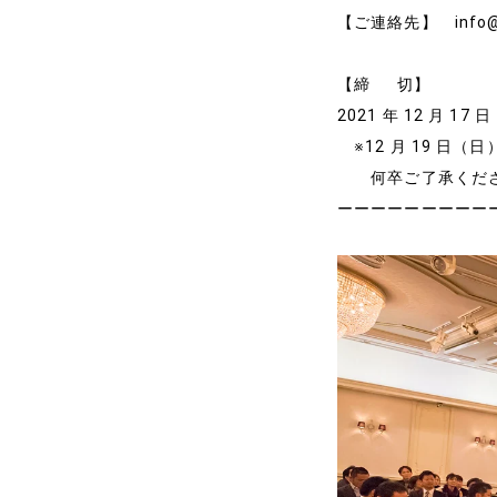
【ご連絡先】 info@it
【締 切】
ホーム
2021 年 12 月 1
※12 月 19 日
代表プロフィール
何卒ご了承くだ
ーーーーーーーーー
サービス
事例と実績
事例と実績
導入企業一覧
メディア掲載