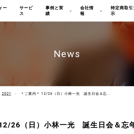
ィー
サービ
事例と実
会社情
特定商取引
ス
績
報
示
News
2021
＊ご案内＊ 12/26（日）小林一光 誕生日会＆忘...
12/26（日）小林一光 誕生日会＆忘