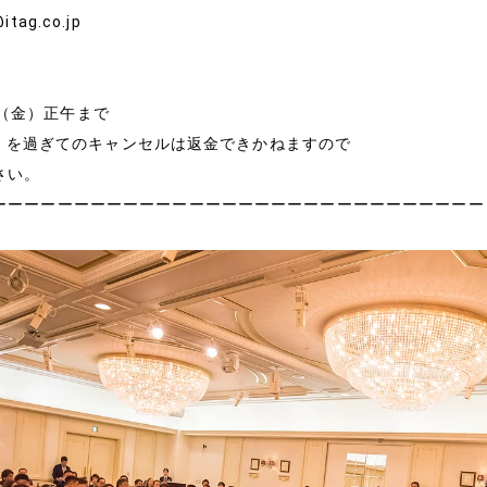
ag.co.jp
会社情報
7 日（金）正午まで
経営理念
（日）を過ぎてのキャンセルは返金できかねますので
さい。
会社概要
ーーーーーーーーーーーーーーーーーーーーーーーーーーーーーー
特定商取引法に基づく表
メールマガジン
お問い合わせ