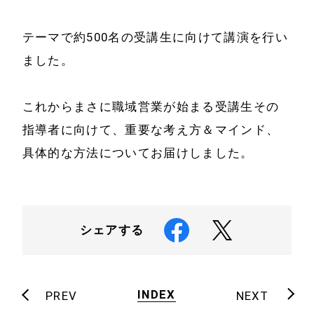
事例と実績
づく表示
事例と実績
テーマで約500名の受講生に向けて講演を行い
メールマガジン
ました。
導入企業一覧
お問い合わせ
メディア掲載
これからまさに職域営業が始まる受講生その
書籍・DVD
指導者に向けて、重要な考え方＆マインド、
具体的な方法についてお届けしました。
シェアする
INDEX
PREV
NEXT