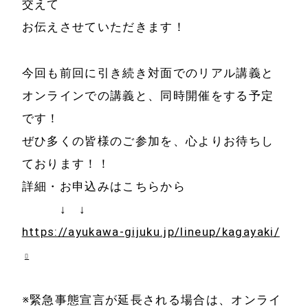
交えて
ホーム
会社情報
お伝えさせていただきます！
経営理念
代表プロフィール
今回も前回に引き続き対面でのリアル講義と
会社概要
オンラインでの講義と、同時開催をする予定
サービス
です！
特定商取引法に基
事例と実績
ぜひ多くの皆様のご参加を、心よりお待ちし
づく表示
ております！！
事例と実績
詳細・お申込みはこちらから
メールマガジン
導入企業一覧
↓ ↓
お問い合わせ
https://ayukawa-gijuku.jp/lineup/kagayaki/
メディア掲載
書籍・DVD
※緊急事態宣言が延長される場合は、オンライ