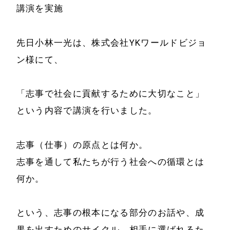
講演を実施
先日小林一光は、株式会社YKワールドビジョ
ン様にて、
「志事で社会に貢献するために大切なこと」
という内容で講演を行いました。
志事（仕事）の原点とは何か。
志事を通して私たちが行う社会への循環とは
ホーム
会社情報
何か。
経営理念
代表プロフィール
という、志事の根本になる部分のお話や、成
会社概要
果を出すためのサイクル、相手に選ばれるた