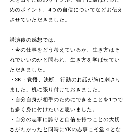
サービス
めのポイント、4つの自信についてなどお伝え
特定商取引法に基
事例と実績
させていただきました。
づく表示
事例と実績
講演後の感想では、
メールマガジン
導入企業一覧
・今の仕事をどう考えているか、生き方はそ
お問い合わせ
れでいいのかと問われ、生き方を学ばせてい
メディア掲載
ただきました。
書籍・DVD
・3K：覚悟、決断、行動のお話が胸に刺さり
ました。机に張り付けておきました。
・自分自身が相手のためにできることを1つで
も多く身に付けたいと思いました。
・自分の志事に誇りと自信を持つことの大切
さがわかったと同時にYKの志事こそ堂々とな