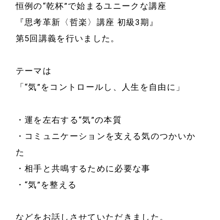
恒例の“乾杯”で始まるユニークな講座
『思考革新〈哲楽〉講座 初級3期』
第5回講義を行いました。
ホーム
会社情報
テーマは
経営理念
代表プロフィール
「“気”をコントロールし、人生を自由に」
会社概要
サービス
・運を左右する“気”の本質
特定商取引法に基
・コミュニケーションを支える気のつかいか
事例と実績
づく表示
た
事例と実績
・相手と共鳴するために必要な事
メールマガジン
導入企業一覧
・“気”を整える
お問い合わせ
メディア掲載
などをお話しさせていただきました。