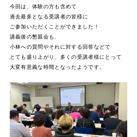
事例と実績
づく表示
今回は、体験の方も含めて
事例と実績
過去最多となる受講者の皆様に
メールマガジン
ご参加いただくことができました！
導入企業一覧
講義後の懇親会も、
お問い合わせ
メディア掲載
小林への質問やそれに対する回答などで
書籍・DVD
とても盛り上がり、多くの受講者様にとって
大変有意義な時間となったようです。