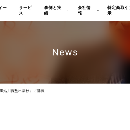
ィー
サービ
事例と実
会社情
特定商取引
ス
績
報
示
News
産鮎川義塾出雲校にて講義