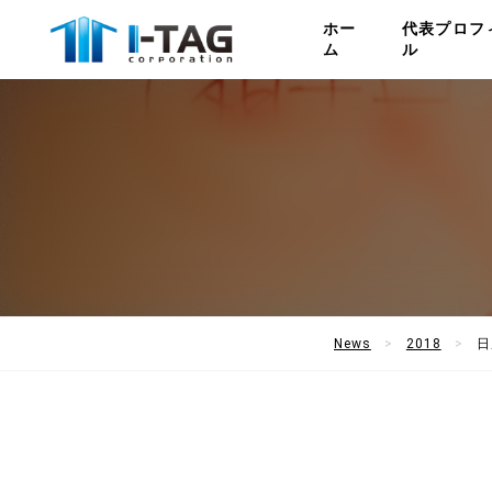
ホー
代表プロフ
ム
ル
News
2018
日