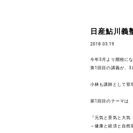
日産鮎川義
ホーム
2018.03.19
今年3月より開校に
代表プロフィール
第1回目の講義が、3
サービス
小林も講師として登
第1回目のテーマは
事例と実績
事例と実績
『元気と景気と大気
～健康と経済と自然
導入企業一覧