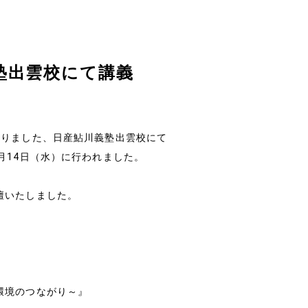
塾出雲校にて講義
会社情報
経営理念
なりました、日産鮎川義塾出雲校にて
月14日（水）に行われました。
会社概要
壇いたしました。
特定商取引法に基づく表
メールマガジン
環境のつながり～』
お問い合わせ