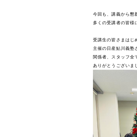
代表プロフィール
今回も、講義から懇
多くの受講者の皆様
サービス
受講生の皆さまはじ
主催の日産鮎川義塾
事例と実績
関係者、スタッフ全
ありがとうございま
事例と実績
導入企業一覧
メディア掲載
書籍・DVD