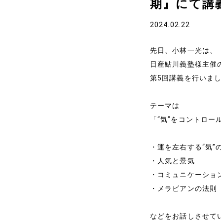
期』にて講
2024.02.22
先日、小林一光は、
日産鮎川義塾様主催
第5回講義を行いま
テーマは
「“気”をコントロー
・運を左右する“気”
・人気と景気
・コミュニケーショ
・メラビアンの法則
ホーム
などをお話しさせて