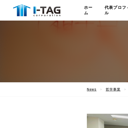
ホー
代表プロフ
ム
ル
News
哲学事業