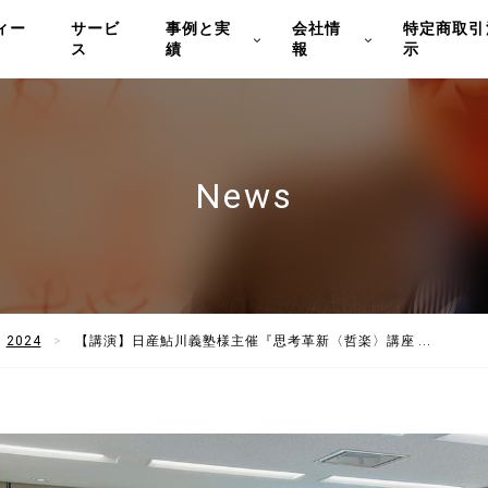
ィー
サービ
事例と実
会社情
特定商取引
ス
績
報
示
News
2024
【講演】日産鮎川義塾様主催『思考革新〈哲楽〉講座 ...