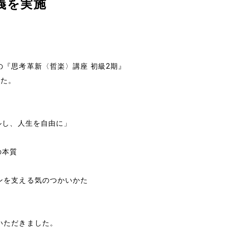
義を実施
の『思考革新〈哲楽〉講座 初級2期』
した。
ルし、人生を自由に」
の本質
ンを支える気のつかいかた
会社情報
いただきました。