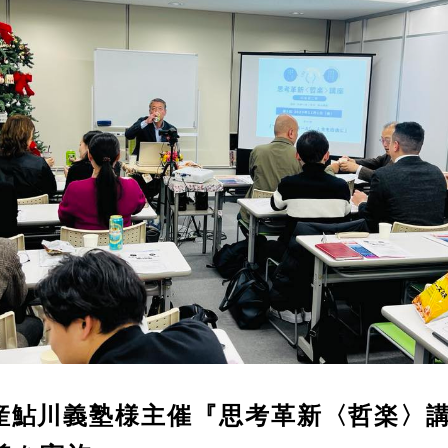
産鮎川義塾様主催『思考革新〈哲楽〉講