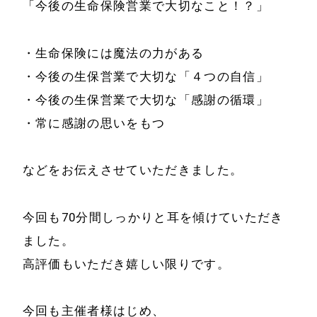
「今後の生命保険営業で大切なこと！？」
・生命保険には魔法の力がある
・今後の生保営業で大切な「４つの自信」
ホーム
会社情報
・今後の生保営業で大切な「感謝の循環」
・常に感謝の思いをもつ
経営理念
代表プロフィール
会社概要
などをお伝えさせていただきました。
サービス
特定商取引法に基
事例と実績
今回も70分間しっかりと耳を傾けていただき
づく表示
ました。
事例と実績
メールマガジン
高評価もいただき嬉しい限りです。
導入企業一覧
お問い合わせ
メディア掲載
今回も主催者様はじめ、