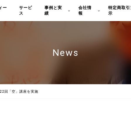
ィー
サービ
事例と実
会社情
特定商取引
ス
績
報
示
News
22回「空」講座を実施