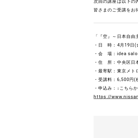
次回の講座は以下の
事例と実績
皆さまのご受講をお
事例と実績
導入企業一覧
「『空』～日本自由
・日 時：4月19日(
メディア掲載
・会 場：idea salo
書籍・DVD
・住 所：中央区日本
・最寄駅：東京メト
・受講料：6,500円(
・申込み：↓こちら
https://www.nissan