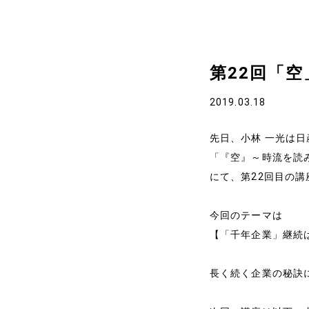
第22回「
2019.03.18
先日、小林 一光は
「『空』～時流を読
にて、第22回目の
ホーム
今回のテーマは
代表プロフィール
【「千年企業」継続
長く続く企業の秘訣
サービス