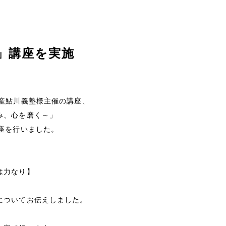
空」講座を実施
日産鮎川義塾様主催の講座、
み、心を磨く～」
講座を行いました。
会社情報
経営理念
は力なり】
会社概要
についてお伝えしました。
特定商取引法に基づく表