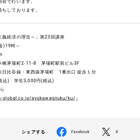
内容で行います。
待ちしております。
メールマガジン
お問い合わせ
主義経済の理念～」第23回講座
金)19時～
n
橋茅場町2-11-8 茅場町駅前ビル3F
ロ日比谷線・東西線茅場町 1番出口 徒歩１分
税込) 学生3,000円(税込)
から
-global.co.jp/ayukawagijuku/ku/
シェアする
Facebook
X