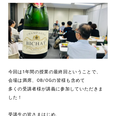
ホーム
会社情報
経営理念
代表プロフィール
会社概要
サービス
特定商取引法に基
事例と実績
づく表示
今回は1年間の授業の最終回ということで、
事例と実績
メールマガジン
会場は満席、OB/OGの皆様も含めて
導入企業一覧
多くの受講者様が講義に参加していただきま
お問い合わせ
メディア掲載
した！
書籍・DVD
受講生の皆さまはじめ、