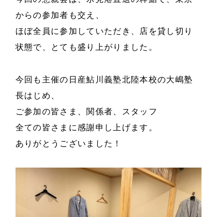
事例と実績
からの参加者も交え、
メールマガジン
ほぼ全員に参加していただき、店を貸し切り
導入企業一覧
状態で、とても盛り上がりました。
お問い合わせ
メディア掲載
書籍・DVD
今回も主催の日産鮎川義塾北陸本校の大嶋塾
長はじめ、
ご参加の皆さま、関係者、スタッフ
全ての皆さまに感謝申し上げます。
ありがとうございました！