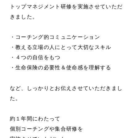
トップマネジメント研修を実施させていただ
きました。
・コーチング的コミュニケーション
・教える立場の人にとって大切なスキル
・４つの自信をもつ
・生命保険の必要性＆使命感を理解する
ホーム
会社情報
経営理念
など、しっかりとお伝えさせていただきまし
代表プロフィール
た。
会社概要
サービス
特定商取引法に基
約１年間にわたって
事例と実績
づく表示
個別コーチングや集合研修を