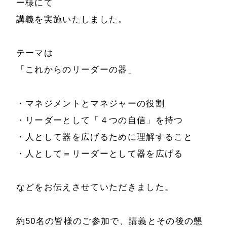
ー様にて
講義を実施いたしました。
テーマは
「これからのリーダーの器」
・マネジメントとマネジャーの役割
ホーム
会社情報
・リーダーとして「４つの自信」を持つ
経営理念
・人として器を広げるために理解すること
代表プロフィール
・人として＝リーダーとして器を広げる
会社概要
サービス
特定商取引法に基
などをお伝えさせていただきました。
事例と実績
づく表示
事例と実績
約50名の皆様のご参加で、講義とその後の懇