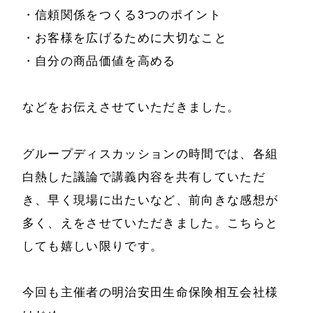
・信頼関係をつくる3つのポイント
・お客様を広げるために大切なこと
・自分の商品価値を高める
ホーム
会社情報
などをお伝えさせていただきました。
経営理念
代表プロフィール
グループディスカッションの時間では、各組
会社概要
白熱した議論で講義内容を共有していただ
サービス
き、早く現場に出たいなど、前向きな感想が
特定商取引法に基
事例と実績
多く、えをさせていただきました。こちらと
づく表示
しても嬉しい限りです。
事例と実績
メールマガジン
導入企業一覧
今回も主催者の明治安田生命保険相互会社様
お問い合わせ
メディア掲載