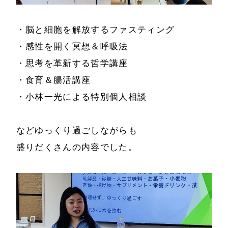
ホーム
会社情報
・脳と細胞を解放するファスティング
経営理念
代表プロフィール
・感性を開く冥想＆呼吸法
会社概要
・思考を革新する哲学講座
サービス
・食育＆腸活講座
特定商取引法に基
事例と実績
・小林一光による特別個人相談
づく表示
事例と実績
メールマガジン
などゆっくり過ごしながらも
導入企業一覧
盛りだくさんの内容でした。
お問い合わせ
メディア掲載
書籍・DVD