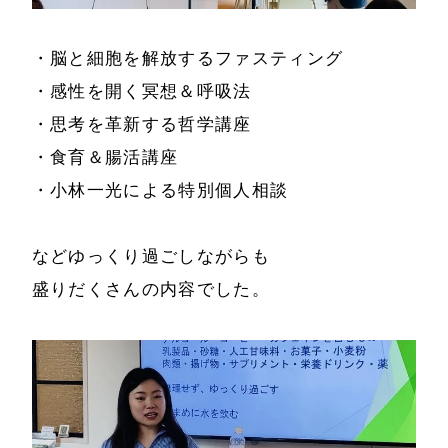
ホーム
会社情報
・脳と細胞を解放するファスティング
経営理念
代表プロフィール
・感性を開く冥想＆呼吸法
会社概要
・思考を革新する哲学講座
サービス
・食育＆腸活講座
特定商取引法に基
事例と実績
・小林一光による特別個人相談
づく表示
事例と実績
メールマガジン
などゆっくり過ごしながらも
導入企業一覧
盛りだくさんの内容でした。
お問い合わせ
メディア掲載
書籍・DVD