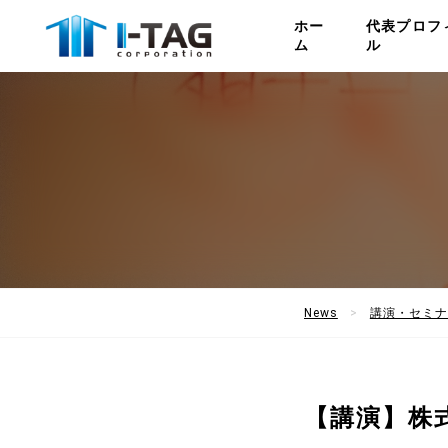
ホー
代表プロフ
ム
ル
News
講演・セミナ
【講演】株