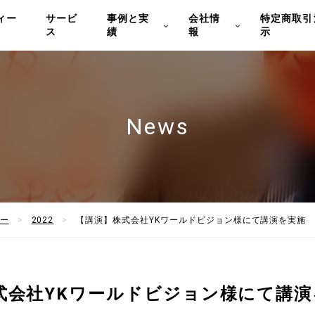
ィー
サービ
事例と実
会社情
特定商取引
ス
績
報
示
News
ー
2022
【講演】株式会社YKワールドビジョン様にて講演を実施
式会社YKワールドビジョン様にて講演