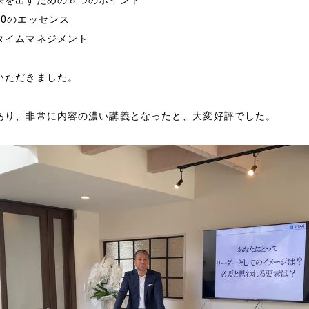
果を出すための６つのポイント
10のエッセンス
タイムマネジメント
いただきました。
会社情報
あり、非常に内容の濃い講義となったと、大変好評でした。
経営理念
会社概要
特定商取引法に基づく表
メールマガジン
お問い合わせ