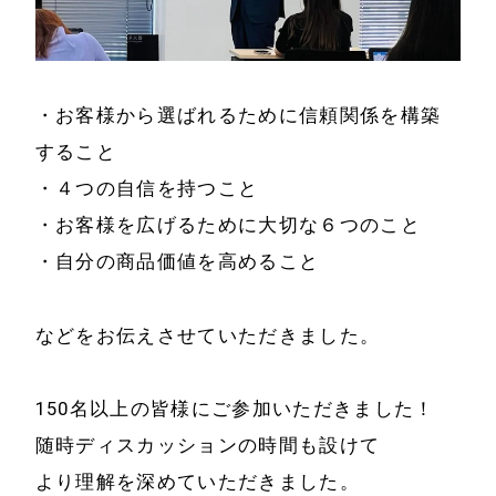
・お客様から選ばれるために信頼関係を構築
すること
・４つの自信を持つこと
ホーム
会社情報
・お客様を広げるために大切な６つのこと
経営理念
・自分の商品価値を高めること
代表プロフィール
会社概要
サービス
などをお伝えさせていただきました。
特定商取引法に基
事例と実績
づく表示
150名以上の皆様にご参加いただきました！
事例と実績
随時ディスカッションの時間も設けて
メールマガジン
より理解を深めていただきました。
導入企業一覧