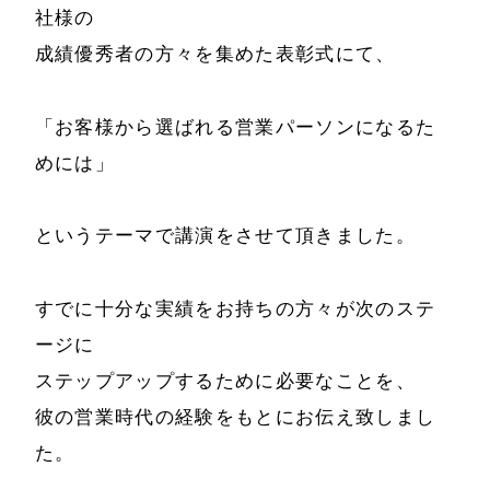
社様の
経営理念
代表プロフィール
成績優秀者の方々を集めた表彰式にて、
会社概要
サービス
「お客様から選ばれる営業パーソンになるた
特定商取引法に基
めには」
事例と実績
づく表示
事例と実績
というテーマで講演をさせて頂きました。
メールマガジン
導入企業一覧
お問い合わせ
すでに十分な実績をお持ちの方々が次のステ
メディア掲載
ージに
書籍・DVD
ステップアップするために必要なことを、
彼の営業時代の経験をもとにお伝え致しまし
た。