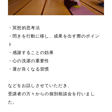
・冥想的思考法
・閃きを行動に移し、成果を出す際のポイン
ト
・感謝することの効果
・心の洗濯の重要性
ホーム
会社情報
・運が良くなる習慣
経営理念
代表プロフィール
などをお話しさせていただき、
会社概要
受講者の方々からの個別相談会を行いまし
サービス
た。
特定商取引法に基
事例と実績
づく表示