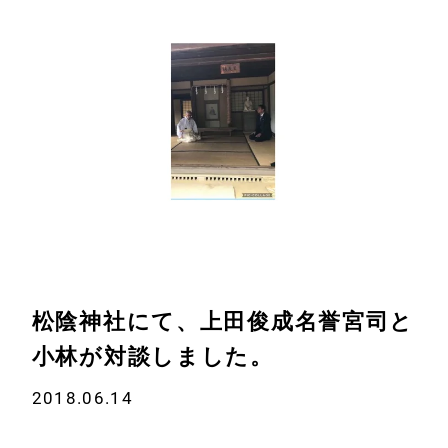
松陰神社にて、上田俊成名誉宮司と
ホーム
会社情報
小林が対談しました。
経営理念
2018.06.14
代表プロフィール
会社概要