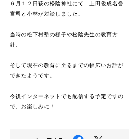
サービス
６月１２日萩の松陰神社にて、上田俊成名誉
特定商取引法に基
宮司と小林が対談しました。
事例と実績
づく表示
当時の松下村塾の様子や松陰先生の教育方
事例と実績
メールマガジン
針、
導入企業一覧
お問い合わせ
メディア掲載
そして現在の教育に至るまでの幅広いお話が
書籍・DVD
できたようです。
今後インターネットでも配信する予定ですの
で、お楽しみに！