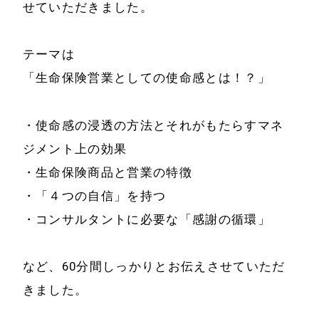
せていただきました。
ホーム
会社情報
テーマは
経営理念
代表プロフィール
「生命保険営業としての使命感とは！？」
会社概要
サービス
・使命感の浸透の方法とそれがもたらすマネ
特定商取引法に基
ジメント上の効果
事例と実績
づく表示
・生命保険商品と営業の特徴
事例と実績
・「４つの自信」を持つ
メールマガジン
導入企業一覧
・コンサルタントに必要な「感謝の循環」
お問い合わせ
メディア掲載
など、60分間しっかりとお伝えさせていただ
書籍・DVD
きました。