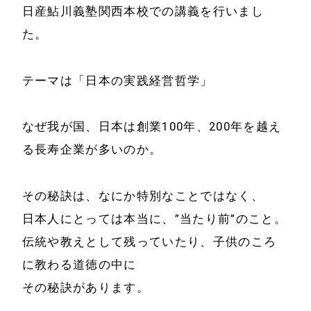
日産鮎川義塾関西本校での講義を行いまし
た。
テーマは「日本の実践経営哲学」
なぜ我が国、日本は創業100年、200年を越え
ホーム
会社情報
る長寿企業が多いのか。
経営理念
代表プロフィール
その秘訣は、なにか特別なことではなく、
会社概要
サービス
日本人にとっては本当に、”当たり前”のこと。
特定商取引法に基
伝統や教えとして残っていたり、子供のころ
事例と実績
づく表示
に教わる道徳の中に
その秘訣があります。
事例と実績
メールマガジン