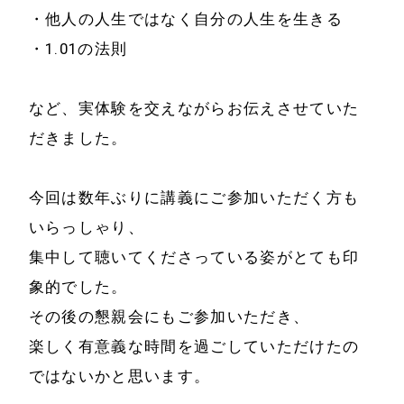
・他人の人生ではなく自分の人生を生きる
・1.01の法則
など、実体験を交えながらお伝えさせていた
ホーム
会社情報
だきました。
経営理念
代表プロフィール
今回は数年ぶりに講義にご参加いただく方も
会社概要
いらっしゃり、
サービス
集中して聴いてくださっている姿がとても印
特定商取引法に基
事例と実績
象的でした。
づく表示
その後の懇親会にもご参加いただき、
事例と実績
メールマガジン
楽しく有意義な時間を過ごしていただけたの
導入企業一覧
ではないかと思います。
お問い合わせ
メディア掲載