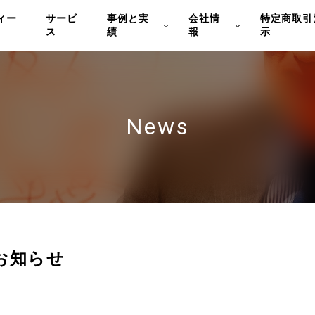
ィー
サービ
事例と実
会社情
特定商取引
ス
績
報
示
News
お知らせ